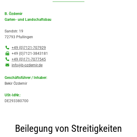
B. Özdemir
Garten- und Landschaftsbau
Sandstr. 19
72793 Pfullingen

+49 (0)7121-707929

+49 (0)7121-3843181

+49 (0)171-7077545

info@b-ozdemir.de
Geschäftsführer / Inhaber:
Bekir Özdemir
USt-IdNr.:
DE293380700
Beilegung von Streitigkeiten