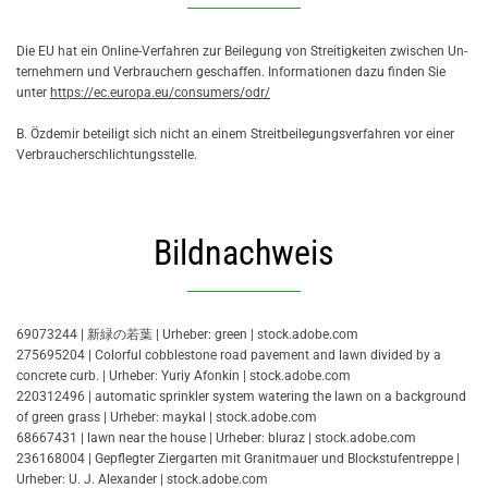
Die EU hat ein On­line-Ver­fah­ren zur Bei­le­gung von Strei­tig­kei­ten zwi­schen Un­
ter­neh­mern und Ver­brau­chern ge­schaf­fen. In­for­ma­tio­nen dazu fin­den Sie
unter
https://ec.europa.eu/consumers/odr/
B. Özdemir be­tei­ligt sich nicht an einem Streit­bei­le­gungs­ver­fah­ren vor einer
Ver­brau­cher­schlich­tungs­stel­le.
Bildnachweis
69073244 | 新緑の若葉 | Ur­he­ber: green | stock.​adobe.​com
275695204 | Colorful cobblestone road pavement and lawn divided by a
concrete curb. | Ur­he­ber: Yuriy Afonkin | stock.​adobe.​com
220312496 | automatic sprinkler system watering the lawn on a background
of green grass | Ur­he­ber: maykal | stock.​adobe.​com
68667431 | lawn near the house | Ur­he­ber: bluraz | stock.​adobe.​com
236168004 | Gepflegter Ziergarten mit Granitmauer und Blockstufentreppe |
Ur­he­ber: U. J. Alexander | stock.​adobe.​com