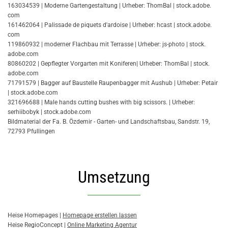
163034539 | Moderne Gartengestaltung | Ur­he­ber: ThomBal | stock.​adobe.​
com
161462064 | Palissade de piquets d'ardoise | Ur­he­ber: hcast | stock.​adobe.​
com
119860932 | moderner Flachbau mit Terrasse | Ur­he­ber: js-photo | stock.​
adobe.​com
80860202 | Gepflegter Vorgarten mit Koniferen| Ur­he­ber: ThomBal | stock.​
adobe.​com
71791579 | Bagger auf Baustelle Raupenbagger mit Aushub | Ur­he­ber: Petair
| stock.​adobe.​com
321696688 | Male hands cutting bushes with big scissors. | Ur­he­ber:
serhiibobyk | stock.​adobe.​com
Bild­ma­te­ri­al der Fa. B. Özdemir - Garten- und Landschaftsbau, Sandstr. 19,
72793 Pfullingen
Umsetzung
Heise Home­pages |
Home­page er­stel­len las­sen
Heise Re­gio­Con­cept |
On­line Mar­ke­ting Agen­tur