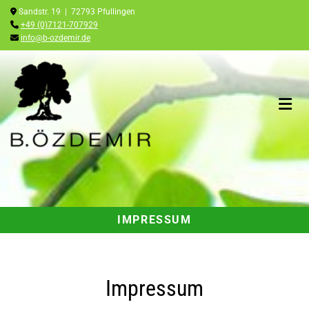
Zum Inhalt springen

Sandstr. 19 | 72793 Pfullingen

+49 (0)7121-707929

info@b-ozdemir.de
IMPRESSUM
Impressum