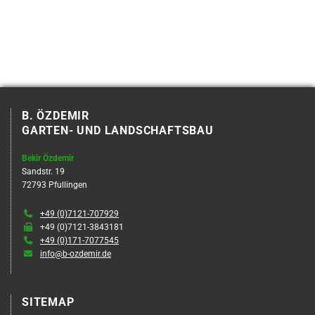
B. ÖZDEMIR
GARTEN- UND LANDSCHAFTSBAU
Bekir Özdemir
Sandstr. 19
72793 Pfullingen

+49 (0)7121-707929

+49 (0)7121-3843181

+49 (0)171-7077545

info@b-ozdemir.de
SITEMAP